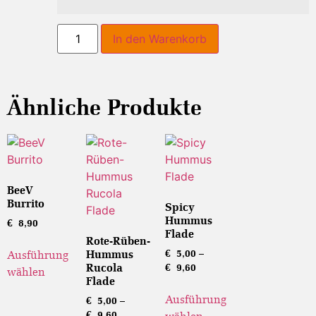
In den Warenkorb
Ähnliche Produkte
BeeV
Burrito
Spicy
Hummus
€
8,90
Flade
Rote-Rüben-
Hummus
€
5,00
–
Ausführung
Rucola
€
9,60
wählen
Flade
Ausführung
€
5,00
–
€
9,60